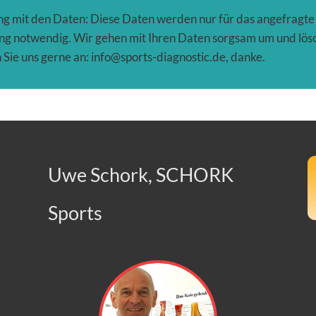
 mit den Daten: Diese Daten werden nur für das angefragte P
ung notwendig. Wir gehen mit Ihren Daten sorgsam um und l
Sie uns gerne an: info@sports-diagnostic.de, danke.
Uwe Schork, SCHORK
Sports