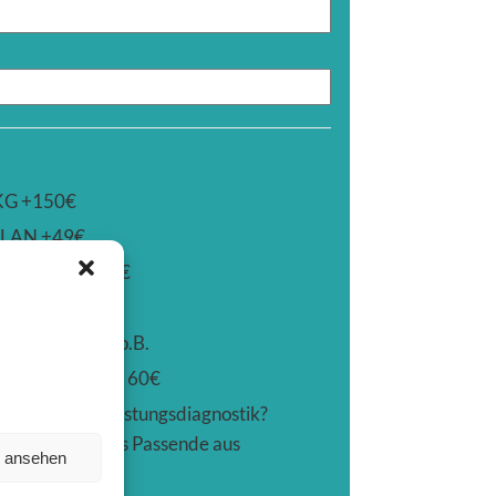
KG +150€
LAN +49€
MESSUNG +59€
STEST +39€
line-Coaching o.B.
TRA 30 min - 60€
istungen zur Leistungsdiagnostik?
on-Modulen das Passende aus
n ansehen