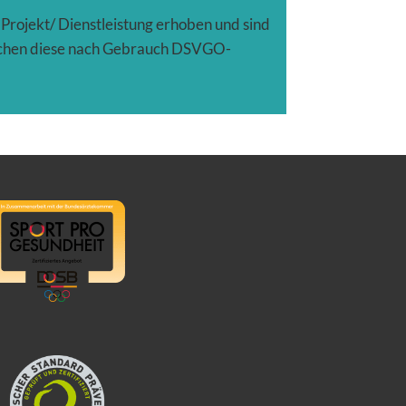
rojekt/ Dienstleistung erhoben und sind
öschen diese nach Gebrauch DSVGO-