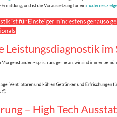
-Ermittlung, und ist die Voraussetzung für ein
modernes zielge
tik ist für Einsteiger mindestens genauso ge
ionals
e Leistungsdiagnostik i
den Morgenstunden – sprich uns gerne an, wir sind immer bemü
nlage, Ventilatoren und kühlen Getränken und Erfrischungen f
k 🙂
hrung – High Tech Aussta