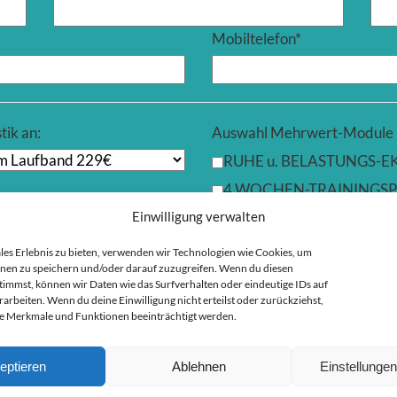
Mobiltelefon
*
tik an:
Auswahl Mehrwert-Module
RUHE u. BELASTUNGS-E
4 WOCHEN-TRAININGSP
GRUND/ RUHEUMSATZ-
Einwilligung verwalten
FEV1/LUNGENFUNKTION
les Erlebnis zu bieten, verwenden wir Technologien wie Cookies, um
nen zu speichern und/oder darauf zuzugreifen. Wenn du diesen
Beratung Trainingsplan/On
immst, können wir Daten wie das Surfverhalten oder eindeutige IDs auf
TRAININGSSTEUERUNG EX
rarbeiten. Wenn du deine Einwilligung nicht erteilst oder zurückziehst,
 Merkmale und Funktionen beeinträchtigt werden.
Wünschen Sie zusätzliche Le
Wählen Sie aus unseren Add
eptieren
Ablehnen
Einstellunge
(Mehrfachauswahl möglich).