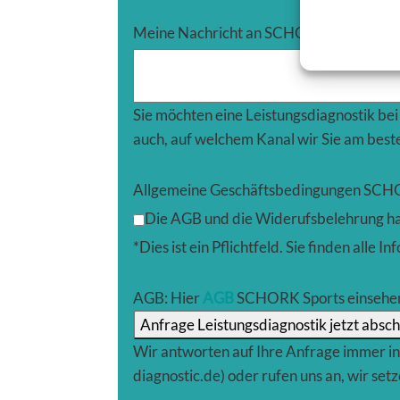
Meine Nachricht an SCHORK Sports
Sie möchten eine Leistungsdiagnostik be
auch, auf welchem Kanal wir Sie am beste
Allgemeine Geschäftsbedingungen SCH
Die AGB und die Widerufsbelehrung ha
*Dies ist ein Pflichtfeld. Sie finden al
AGB: Hier
AGB
SCHORK Sports einsehe
Anfrage Leistungsdiagnostik jetzt absc
Wir antworten auf Ihre Anfrage immer inn
diagnostic.de) oder rufen uns an, wir set