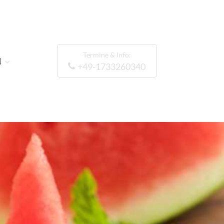
Termine & Info:
N
+49-1733260340