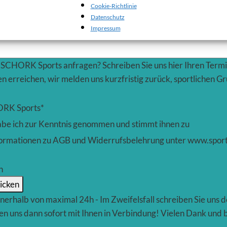
Cookie-Richtlinie
Datenschutz
Impressum
i SCHORK Sports anfragen? Schreiben Sie uns hier Ihren Term
n erreichen, wir melden uns kurzfristig zurück, sportlichen 
ORK Sports
*
be ich zur Kenntnis genommen und stimmt ihnen zu
le Informationen zu AGB und Widerrufsbelehrung unter www.spor
n
hicken
erhalb von maximal 24h - Im Zweifelsfall schreiben Sie uns do
zen uns dann sofort mit Ihnen in Verbindung! Vielen Dank und b