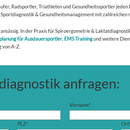
äufer, Radsportler, Triathleten und Gesundheitssportler jeden
 Sportdiagnostik & Gesundheitsmanagement mit zahlreichen 
 ansässig. In der Praxis für Spiroergometrie & Laktatdiagnos
splanung für Ausdauersportler
,
EMS Training
und weitere Dien
g von A-Z.
diagnostik anfragen:
Vorname
*
PLZ
*
Ort