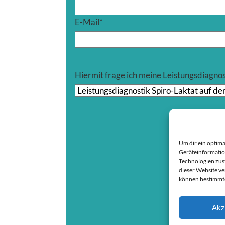
E-Mail
*
Hiermit frage ich meine Leistungsdiagnos
Um dir ein optima
Geräteinformatio
Technologien zust
dieser Website ve
können bestimmte
Akz