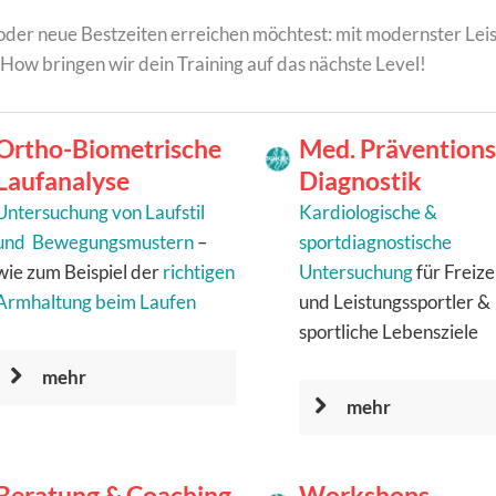
oder neue Bestzeiten erreichen möchtest: mit modernster Leis
w bringen wir dein Training auf das nächste Level!
Ortho-Biometrische
Med. Präventions
Laufanalyse
Diagnostik
Untersuchung von Laufstil
Kardiologische &
und Bewegungsmustern
–
sportdiagnostische
wie zum Beispiel der
richtigen
Untersuchung
für Freize
Armhaltung beim Laufen
und Leistungssportler &
sportliche Lebensziele
mehr
mehr
Beratung & Coaching
Workshops,