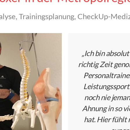
nalyse, Trainingsplanung, CheckUp-Medi
„
Ich bin absolut
richtig Zeit gen
Personaltraine
Leistungssportl
noch nie jemand
Ahnung in so vi
hat. Hier fühlt