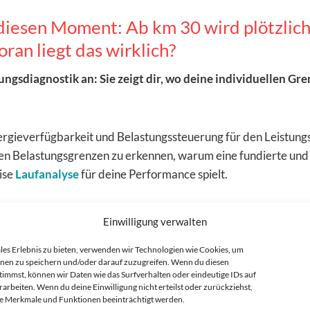
diesen Moment: Ab km 30 wird plötzlich
oran liegt das wirklich?
ungsdiagnostik an: Sie zeigt dir, wo deine individuellen Gr
nergieverfügbarkeit und Belastungssteuerung für den Leistungse
ellen Belastungsgrenzen zu erkennen, warum eine fundierte und
ise
Laufanalyse
für deine Performance spielt.
n ab km 30 so schwer wird
Einwilligung verwalten
les Erlebnis zu bieten, verwenden wir Technologien wie Cookies, um
nen zu speichern und/oder darauf zuzugreifen. Wenn du diesen
ufanalyse
immst, können wir Daten wie das Surfverhalten oder eindeutige IDs auf
rarbeiten. Wenn du deine Einwilligung nicht erteilst oder zurückziehst,
 Merkmale und Funktionen beeinträchtigt werden.