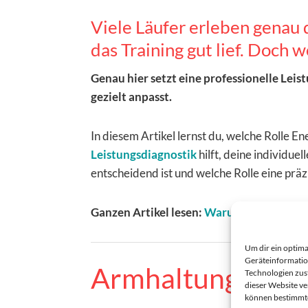
Viele Läufer erleben genau 
das Training gut lief. Doch w
Genau hier setzt eine professionelle Leist
gezielt anpasst.
In diesem Artikel lernst du, welche Rolle E
Leistungsdiagnostik
hilft, deine individu
entscheidend ist und welche Rolle eine präz
Ganzen Artikel lesen:
Warum der Maratho
Um dir ein optima
Geräteinformatio
Armhaltung & La
Technologien zust
dieser Website ve
können bestimmte