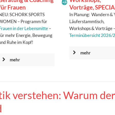
für Frauen
Vorträge, SPECI
NEU: SCHORK SPORTS
In Planung: Wandern & 
WOMEN – Programm für
Läuferstammtisch,
Frauen in der Lebensmitte
–
Workshops & Vorträge –
für mehr Energie, Bewegung
Terminübersicht 2026/
und Ruhe im Kopf!
mehr
mehr
tik verstehen: Warum de
d