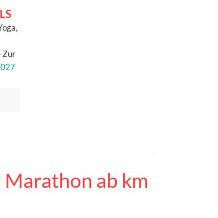
ALS
Yoga,
 Zur
2027
r Marathon ab km