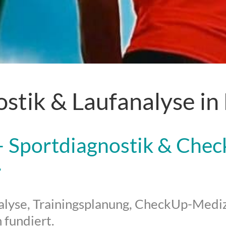
stik & Laufanalyse in
 Sportdiagnostik & Chec
r
alyse, Trainingsplanung, CheckUp-Medizi
 fundiert.