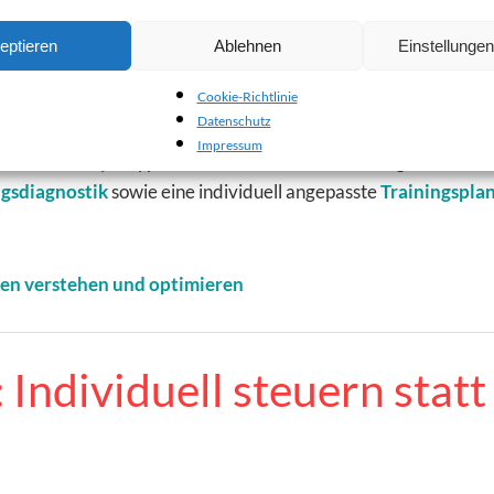
 deine Armhaltung deinen Laufstil bee
eptieren
Ablehnen
Einstellunge
ce – doch ein entscheidender Faktor wird oft unterschätzt: 
eine gesamte Bewegungskette.
Cookie-Richtlinie
Datenschutz
Impressum
elte
Laufanalyse
typische Fehler in der Armführung sichtbar
ngsdiagnostik
sowie eine individuell angepasste
Trainingspla
en verstehen und optimieren
 Individuell steuern stat