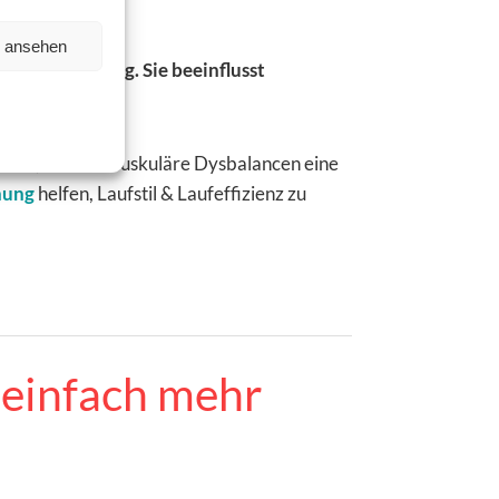
influsst
n ansehen
die Armhaltung. Sie beeinflusst
 macht, warum muskuläre Dysbalancen eine
nung
helfen, Laufstil & Laufeffizienz zu
t einfach mehr