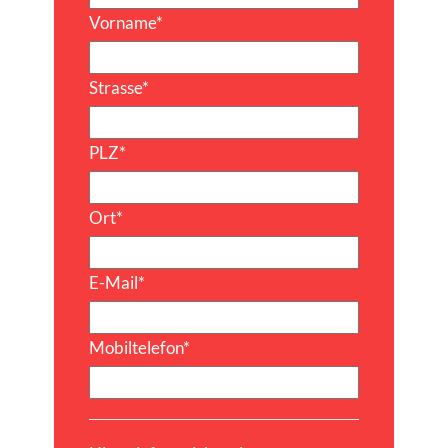
Vorname
*
Strasse
*
PLZ
*
Ort
*
E-Mail
*
Mobiltelefon
*