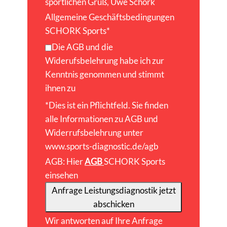
sportlichen Gruß, Uwe Schork
Allgemeine Geschäftsbedingungen
SCHORK Sports
*
Die AGB und die
Widerufsbelehrung habe ich zur
Kenntnis genommen und stimmt
ihnen zu
*Dies ist ein Pflichtfeld. Sie finden
alle Informationen zu AGB und
Widerrufsbelehrung unter
www.sports-diagnostic.de/agb
AGB: Hier
AGB
SCHORK Sports
einsehen
Anfrage Leistungsdiagnostik jetzt
abschicken
Wir antworten auf Ihre Anfrage