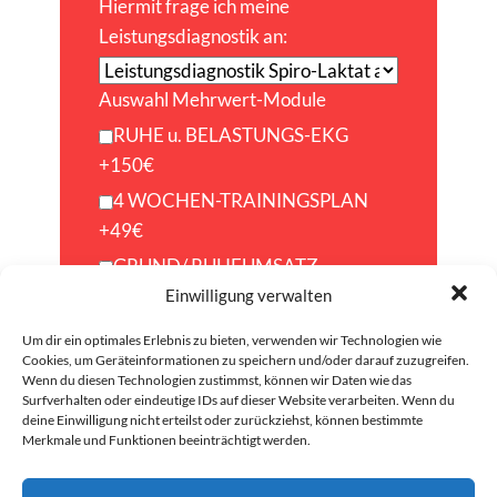
Hiermit frage ich meine
Leistungsdiagnostik an:
Auswahl Mehrwert-Module
RUHE u. BELASTUNGS-EKG
+150€
4 WOCHEN-TRAININGSPLAN
+49€
GRUND/ RUHEUMSATZ-
MESSUNG +59€
Einwilligung verwalten
FEV1/LUNGENFUNKTIONSTEST
Um dir ein optimales Erlebnis zu bieten, verwenden wir Technologien wie
+39€
Cookies, um Geräteinformationen zu speichern und/oder darauf zuzugreifen.
Wenn du diesen Technologien zustimmst, können wir Daten wie das
Beratung Trainingsplan/Online-
Surfverhalten oder eindeutige IDs auf dieser Website verarbeiten. Wenn du
deine Einwilligung nicht erteilst oder zurückziehst, können bestimmte
Coaching o.B.
Merkmale und Funktionen beeinträchtigt werden.
TRAININGSSTEUERUNG EXTRA
30 min - 60€