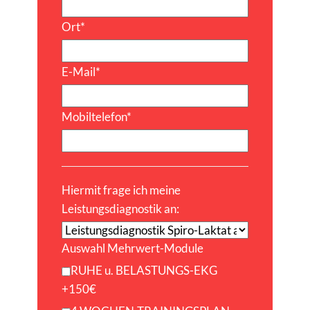
Ort
*
E-Mail
*
Mobiltelefon
*
Hiermit frage ich meine
Leistungsdiagnostik an:
Auswahl Mehrwert-Module
RUHE u. BELASTUNGS-EKG
+150€