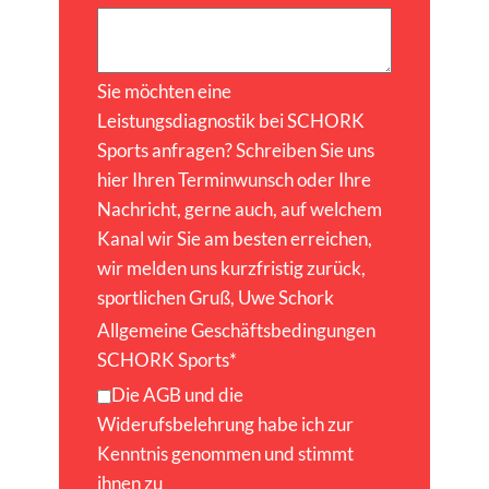
Sie möchten eine
Leistungsdiagnostik bei SCHORK
Sports anfragen? Schreiben Sie uns
hier Ihren Terminwunsch oder Ihre
Nachricht, gerne auch, auf welchem
Kanal wir Sie am besten erreichen,
wir melden uns kurzfristig zurück,
sportlichen Gruß, Uwe Schork
Allgemeine Geschäftsbedingungen
SCHORK Sports
*
Die AGB und die
Widerufsbelehrung habe ich zur
Kenntnis genommen und stimmt
ihnen zu