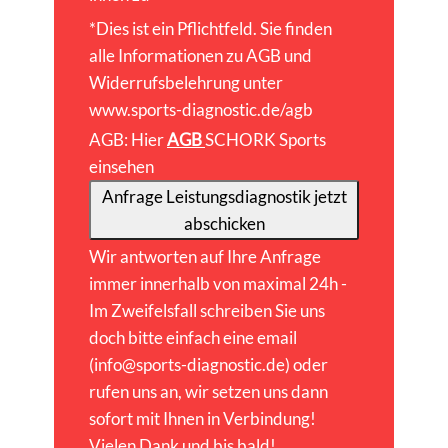
*Dies ist ein Pflichtfeld. Sie finden
alle Informationen zu AGB und
Widerrufsbelehrung unter
www.sports-diagnostic.de/agb
AGB: Hier
AGB
SCHORK Sports
einsehen
Anfrage Leistungsdiagnostik jetzt
abschicken
Wir antworten auf Ihre Anfrage
immer innerhalb von maximal 24h -
Im Zweifelsfall schreiben Sie uns
doch bitte einfach eine email
(info@sports-diagnostic.de) oder
rufen uns an, wir setzen uns dann
sofort mit Ihnen in Verbindung!
Vielen Dank und bis bald!