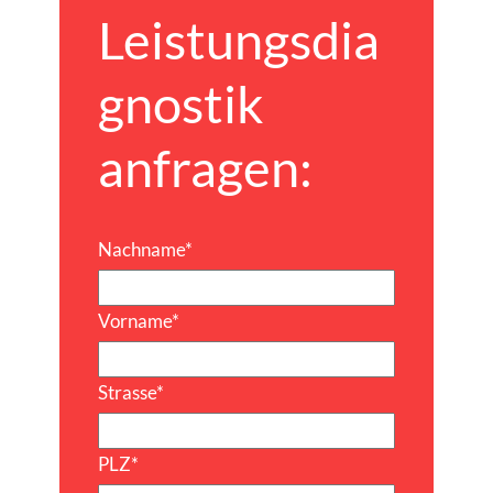
Leistungsdia
gnostik
anfragen:
Nachname
*
Vorname
*
Strasse
*
PLZ
*