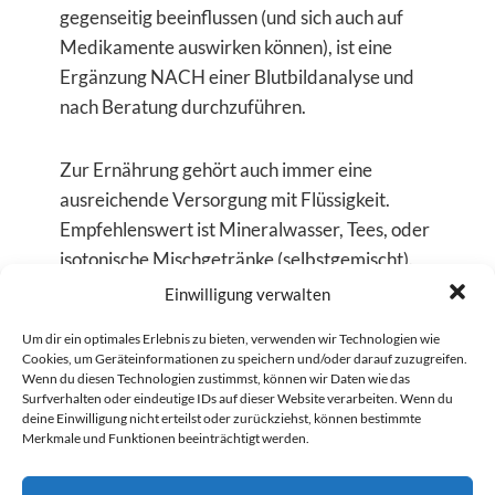
gegenseitig beeinflussen (und sich auch auf
Medikamente auswirken können), ist eine
Ergänzung NACH einer Blutbildanalyse und
nach Beratung durchzuführen.
Zur Ernährung gehört auch immer eine
ausreichende Versorgung mit Flüssigkeit.
Empfehlenswert ist Mineralwasser, Tees, oder
isotonische Mischgetränke (selbstgemischt).
Die Gesamtmenge ist abhängig vom
Einwilligung verwalten
Schweißverlust, der Körperkomposition und
Um dir ein optimales Erlebnis zu bieten, verwenden wir Technologien wie
der körperlichen Aktivität!
Cookies, um Geräteinformationen zu speichern und/oder darauf zuzugreifen.
Wenn du diesen Technologien zustimmst, können wir Daten wie das
Surfverhalten oder eindeutige IDs auf dieser Website verarbeiten. Wenn du
Noch mehr Tipps für ein
deine Einwilligung nicht erteilst oder zurückziehst, können bestimmte
Merkmale und Funktionen beeinträchtigt werden.
starkes Immunsystem: