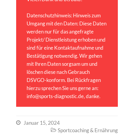
Datenschutzhinweis: Hinweis zum
Umgang mit den Daten: Diese Daten
werden nur für das angefragte
Projekt/ Dienstleistung erhoben und
sind für eine Kontaktaufnahme und
Bestätigung notwendig. Wir gehen
mit Ihren Daten sorgsam um und
löschen diese nach Gebrauch
DSVGO-konform. Bei Rückfragen
hierzu sprechen Sie uns gerne an:
info@sports-diagnostic.de, danke.
Januar 15, 2024

Sportcoaching & Ernährung
