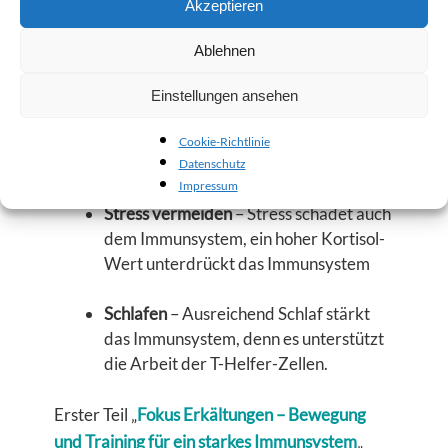
Akzeptieren
Scharf essen
Ablehnen
Lüften
– Frische Luft tut gut. Auch im
Winter rausgehen! 3 – 4 mal am Tag
Einstellungen ansehen
durchlüften, um die Raumluft feucht zu
halten, denn trockene Heizungsluft
Cookie-Richtlinie
trocknet die Schleimhäute aus.
Datenschutz
Impressum
Stress vermeiden
– Stress schadet auch
dem Immunsystem, ein hoher Kortisol-
Wert unterdrückt das Immunsystem
Schlafen
– Ausreichend Schlaf stärkt
das Immunsystem, denn es unterstützt
die Arbeit der T-Helfer-Zellen.
Erster Teil „
Fokus Erkältungen – Bewegung
und Training für ein starkes Immunsystem
„