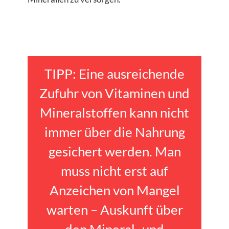
TIPP: Eine ausreichende
Zufuhr von Vitaminen und
Mineralstoffen kann nicht
immer über die Nahrung
gesichert werden. Man
muss nicht erst auf
Anzeichen von Mangel
warten – Auskunft über