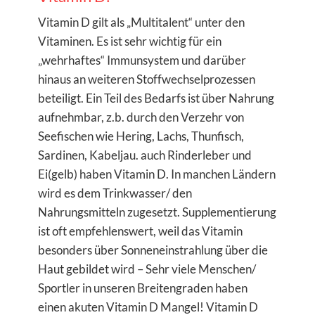
Vitamin D gilt als „Multitalent“ unter den
Vitaminen. Es ist sehr wichtig für ein
„wehrhaftes“ Immunsystem und darüber
hinaus an weiteren Stoffwechselprozessen
beteiligt. Ein Teil des Bedarfs ist über Nahrung
aufnehmbar, z.b. durch den Verzehr von
Seefischen wie Hering, Lachs, Thunfisch,
Sardinen, Kabeljau. auch Rinderleber und
Ei(gelb) haben Vitamin D. In manchen Ländern
wird es dem Trinkwasser/ den
Nahrungsmitteln zugesetzt. Supplementierung
ist oft empfehlenswert, weil das Vitamin
besonders über Sonneneinstrahlung über die
Haut gebildet wird – Sehr viele Menschen/
Sportler in unseren Breitengraden haben
einen akuten Vitamin D Mangel! Vitamin D